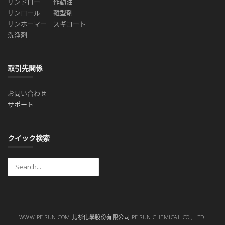
サンドロー
作動油
サンロール
離型剤
サンホーマー
スギコート
洗浄剤
取引先関係
お問い合わせ
サポート
クイック検索
WWW.PEISUN.COM 北杉化學股份有限公司 PEISUN CHEMICAL CO., LTD.