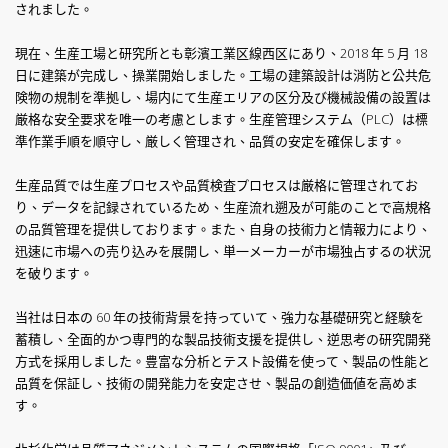
されました。
現在、生産工場と研究所とも彰濱工業区線西区にあり、2018 年 5 月 18
日に建築が完成し、操業開始しました。工場の建築設計は消防と公共危
険物の規制を準拠し、場内にて生産エリアの区分及び機械設備の設置は
厳格な安全要求を唯一の考慮とします。生産管理システム（PLC）は標
準作業手順を順守し、厳しく管理され、品質の安定を確保します。
生産品質では生産プロセスや品質検査プロセスは厳格に管理されてお
り、データを記録されているため、生産流れ遡及が可能のことで高規格
の品質管理を提供しております。また、自身の技術力と情報力により、
迅速に市場への売り込みを展開し、単一メーカーが市場独占するの状況
を破ります。
当社は日本の 60 年の技術背景を持っていて、強力な基礎研究と経験を
蓄積し、全面的かつ専門的な製品技術支援を提供し、逆思考の研究開発
方式を採用しました。豊富な分析とテスト設備を使って、製品の性能と
品質を保証し、技術の開発能力を安定させ、製品の創造価値を高めま
す。