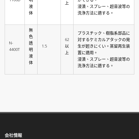
上
液
浸漬、スプレー、超音波等の
体
洗浄方法に適する。
無
プラスチック、樹脂系部品に
色
62
対するケミカルアタックの発
N-
透
1.5
以
生が起きにくい。蒸留再生装
4400T
明
上
置に適用。
液
浸漬、スプレー、超音波等の
体
洗浄方法に適する。
会社情報