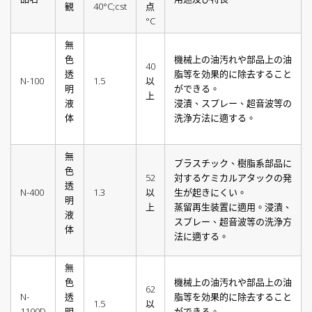
観
40°C;cst
点
°C
無
色
機械上の油汚れや部品上の油
40
透
脂等を効果的に除去すること
N-100
1.5
以
明
ができる。
上
液
浸漬、スプレー、超音波等の
体
洗浄方法に適する。
無
プラスチック、樹脂系部品に
色
52
対するケミカルアタックの発
透
N-400
1.3
以
生が起きにくい。
明
上
蒸留再生装置に適用。浸漬、
液
スプレー、超音波等の洗浄方
体
法に適する。
無
色
機械上の油汚れや部品上の油
62
N-
透
脂等を効果的に除去すること
1.5
以
1100D
明
ができる。