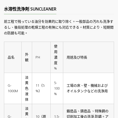
水溶性洗浄剤 SUNCLEANER
前工程で残っている油分を効果的に取り除く。一般部品の汚れも洗浄す
るし、後段処理の乾燥工程の有無にも対応できる。材質により、短期間
の防錆も可能。
使
用
外
品名
PH
濃
用途及び特長
観
度
%
淡
黄
5-
G-
11（5
工場の床、壁、機械および
色
100
1000M
%）
オイルタンクなどの洗浄用
液
%
体
淡
鍛造品、鋳造品 、特殊鋼の
黄
G-
10（原
1.5-
切削加工後の洗淨.防錆。ア