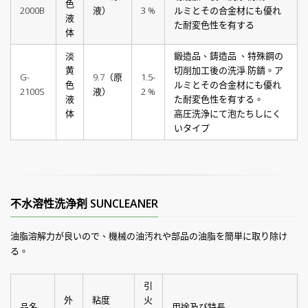
色
2000B
液）
3 %
ルミとその合金材にも優れ
液
た耐変色性を有する
体
淡
鍛造品、鋳造品 、特殊鋼の
黄
切削加工後の洗淨.防錆。ア
G-
9.7（原
1.5-
色
ルミとその合金材にも優れ
2100S
液）
2 %
液
た耐変色性を有する。
体
高圧洗浄にて泡たちしにく
いタイプ
不水溶性洗浄剤 SUNCLEANER
油脂溶解力が良いので、機械の油汚れや部品の油脂を簡単に取り除け
る。
引
外
粘度
火
品名
用途及び特長