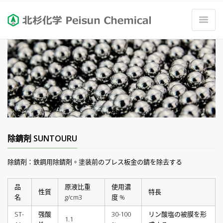
除錆剤 SUNTOURU
除錆剤：鉄鋼用除錆剤。塗装前のプレス板金の錆を除去する
品
原液比重
使用濃
性質
特長
名
g/cm3
度 %
ST-
强酸
30-100
リン酸塩の被膜を形
1.1